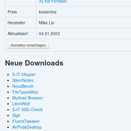
32 KB Portabel
Preis
kostenlos
Hersteller
Mike Lin
Aktualisiert
04.01.2003
Korrektur vorschlagen
Neue Downloads
S-IT-3Kopier
SilentNotes
NovaBench
FileTypesMan
Mullvad Browser
LibreWolf
S-IT SSD-Check
Sigil
FluentTweaker
AirPodsDesktop