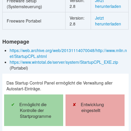
Version:
Jetzt
Freeware Setup
2.8
herunterladen
(Systemsteuerung)
Version:
Jetzt
Freeware Portabel
2.8
herunterladen
Homepage
https://web.archive.org/web/20131114070048/http://www.mlin.n
et/StartupCPL.shtml
https://www.wintotal.de/server/system/StartupCPL_EXE.zip
(Portabel)
Das Startup Control Panel ermöglicht die Verwaltung aller
Autostart-Einträge.
Ermöglicht die
Entwicklung
Kontrolle der
eingestellt
Startprogramme