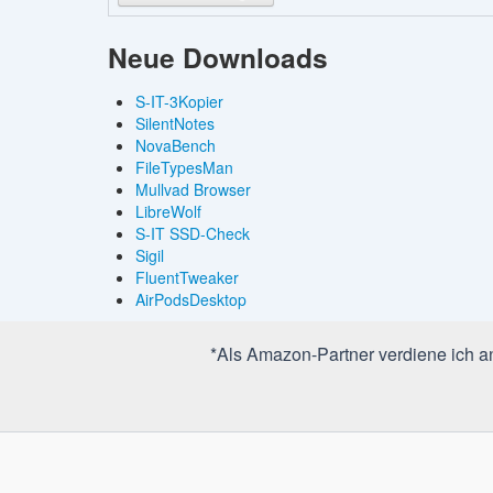
Neue Downloads
S-IT-3Kopier
SilentNotes
NovaBench
FileTypesMan
Mullvad Browser
LibreWolf
S-IT SSD-Check
Sigil
FluentTweaker
AirPodsDesktop
*Als Amazon-Partner verdiene ich an 