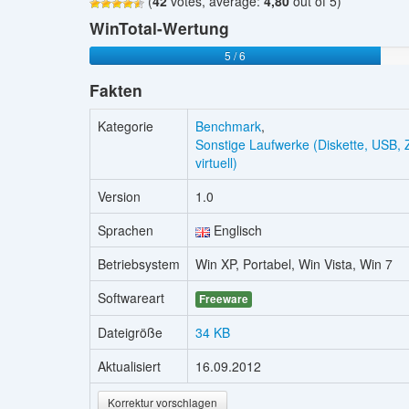
(
42
votes, average:
4,80
out of 5)
WinTotal-Wertung
5 / 6
Fakten
Kategorie
Benchmark
,
Sonstige Laufwerke (Diskette, USB, Z
virtuell)
Version
1.0
Sprachen
Englisch
Betriebsystem
Win XP, Portabel, Win Vista, Win 7
Softwareart
Freeware
Dateigröße
34 KB
Aktualisiert
16.09.2012
Korrektur vorschlagen