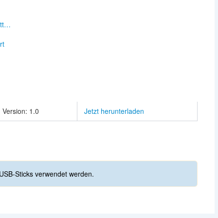
n
itt…
rt
Version: 1.0
Jetzt herunterladen
USB-Sticks verwendet werden.