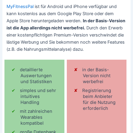
MyFitnessPal
ist für Android und iPhone verfügbar und
kann kostenlos aus dem Google Play Store oder dem
Apple Store heruntergeladen werden.
In der Basis-Version
ist die App allerdings nicht werbefrei.
Durch den Erwerb
einer kostenpflichtigen Premium-Version verschwindet die
lästige Werbung und Sie bekommen noch weitere Features
(z.B. die Nahrungsmittelanalyse) dazu.
detaillierte
in der Basis-
Auswertungen
Version nicht
und Statistiken
werbefrei
simples und sehr
Registrierung
intuitives
beim Anbieter
Handling
für die Nutzung
erforderlich
mit zahlreichen
Wearables
kompatibel
große Datenbank