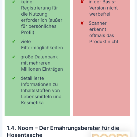
keine
in der Basis-
Registrierung für
Version nicht
die Nutzung
werbefrei
erforderlich (außer
Scanner
für persönliches
erkennt
Profil)
oftmals das
viele
Produkt nicht
Filtermöglichkeiten
große Datenbank
mit mehreren
Millionen Einträgen
detaillierte
Informationen zu
Inhaltsstoffen von
Lebensmitteln und
Kosmetika
1.4. Noom – Der Ernährungsberater für die
Hosentasche