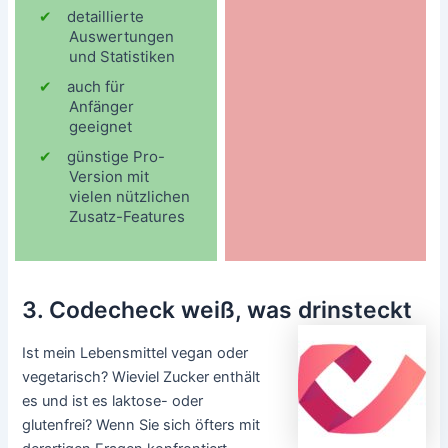
detaillierte
Auswertungen
und Statistiken
auch für
Anfänger
geeignet
günstige Pro-
Version mit
vielen nützlichen
Zusatz-Features
3. Codecheck weiß, was drinsteckt
Ist mein Lebensmittel vegan oder
vegetarisch? Wieviel Zucker enthält
es und ist es laktose- oder
glutenfrei? Wenn Sie sich öfters mit