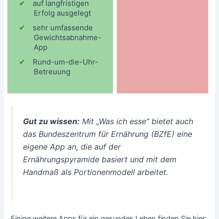
auf langfristigen
Erfolg ausgelegt
sehr umfassende
Gewichtsabnahme-
App
Rund-um-die-Uhr-
Betreuung
Gut zu wissen:
Mit „Was ich esse“ bietet auch
das Bundeszentrum für Ernährung (BZfE) eine
eigene App an, die auf der
Ernährungspyramide basiert und mit dem
Handmaß als Portionenmodell arbeitet.
Einige weitere Apps für ein gesundes Leben finden Sie hier: