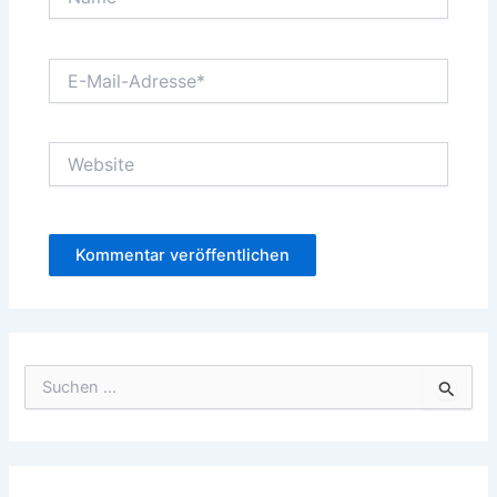
E-
Mail-
Adresse*
Website
S
u
c
h
e
n