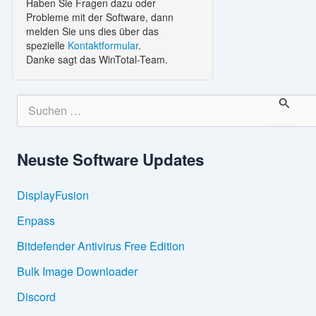
Haben Sie Fragen dazu oder
Probleme mit der Software, dann
melden Sie uns dies über das
spezielle
Kontaktformular
.
Danke sagt das WinTotal-Team.
S
u
c
h
Neuste Software Updates
e
n
n
DisplayFusion
a
c
Enpass
h
:
Bitdefender Antivirus Free Edition
Bulk Image Downloader
Discord