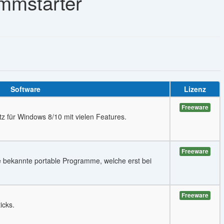
mmstarter
Software
Lizenz
Freeware
tz für Windows 8/10 mit vielen Features.
Freeware
ele bekannte portable Programme, welche erst bei
Freeware
icks.