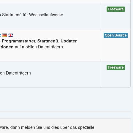
Freeware
es Startmenü für Wechsellaufwerke.
2
Open Source
s
Programmstarter, Startmenü, Updater,
ationen
auf mobilen Datenträgern.
Freeware
en Datenträgern
are, dann melden Sie uns dies über das spezielle