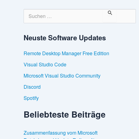
S
u
c
h
Neuste Software Updates
e
n
n
Remote Desktop Manager Free Edition
a
c
Visual Studio Code
h
:
Microsoft Visual Studio Community
Discord
Spotify
Beliebteste Beiträge
Zusammenfassung vom Microsoft