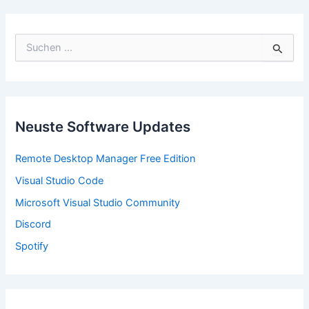
S
u
c
h
e
n
n
Neuste Software Updates
a
c
Remote Desktop Manager Free Edition
h
:
Visual Studio Code
Microsoft Visual Studio Community
Discord
Spotify