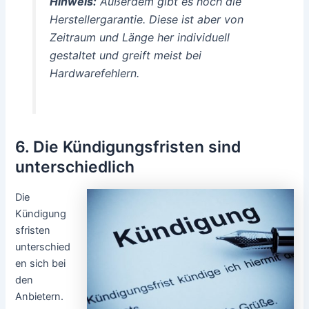
Hinweis:
Außerdem gibt es noch die
Herstellergarantie. Diese ist aber von
Zeitraum und Länge her individuell
gestaltet und greift meist bei
Hardwarefehlern.
6. Die Kündigungsfristen sind
unterschiedlich
Die
Kündigung
sfristen
unterschied
en sich bei
den
Anbietern.