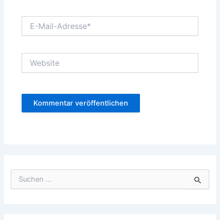
E-
Mail-
Adresse*
Website
S
u
c
h
e