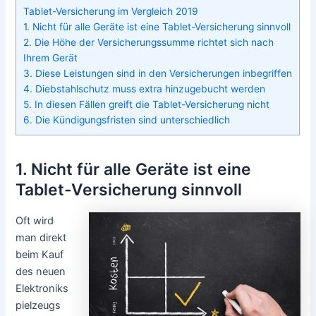
Tablet-Versicherung im Vergleich 2019
1. Nicht für alle Geräte ist eine Tablet-Versicherung sinnvoll
2. Die Höhe der Versicherungssumme richtet sich nach
Ihrem Gerät
3. Diese Leistungen sind in den Versicherungen inbegriffen
4. Diebstahlschutz muss extra hinzugebucht werden
5. In diesen Fällen greift die Tablet-Versicherung nicht
6. Die Kündigungsfristen sind unterschiedlich
1. Nicht für alle Geräte ist eine
Tablet-Versicherung sinnvoll
Oft wird
man direkt
beim Kauf
des neuen
Elektroniks
pielzeugs