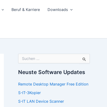
Beruf & Karriere
Downloads
S
u
c
h
Neuste Software Updates
e
n
Remote Desktop Manager Free Edition
n
a
S-IT-3Kopier
c
h
S-IT LAN Device Scanner
: