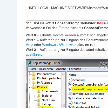
HKEY_LOCAL_MACHINE\SOFTWARE\Microsoft\Window
den DWORD-Wert
ConsentPromptBehavior
User
au
Verwechseln Sie den Eintrag nicht mit
ConsentPromp
Wert
0
= Erhöhte Rechte werden automatisch abgele
Wert
1
= Aufforderung zur Eingabe des Benutzername
Vista
oder
Windows 7/Windows 8
aktiviert ist)
Wert
2
= Aufforderung zur Eingabe des administrativ
ausführen
„)