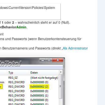
s\CurrentVersion\Policies\System
f
1
oder
2
– wahrscheinlich steht er auf 0 (Null).
tBehavior
Admin
.
hnt
ns und Passworts (wenn Benutzerkontensteuerung für
en Benutzernamens und Passworts (direkt „
Als Administrator