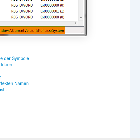
he der Symbole
 Ideen
n
erfekten Namen
lbst…