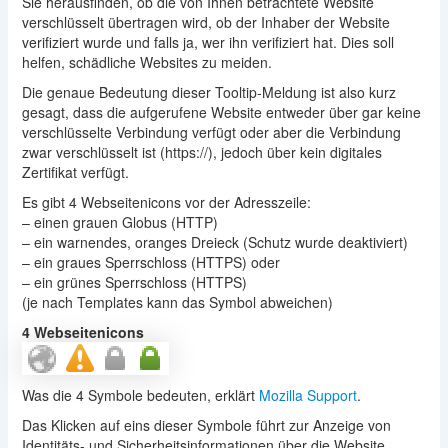
Sie herausfinden, ob die von Ihnen betrachtete Website
verschlüsselt übertragen wird, ob der Inhaber der Website
verifiziert wurde und falls ja, wer ihn verifiziert hat. Dies soll
helfen, schädliche Websites zu meiden.
Die genaue Bedeutung dieser Tooltip-Meldung ist also kurz
gesagt, dass die aufgerufene Website entweder über gar keine
verschlüsselte Verbindung verfügt oder aber die Verbindung
zwar verschlüsselt ist (https://), jedoch über kein digitales
Zertifikat verfügt.
Es gibt 4 Webseitenicons vor der Adresszeile:
– einen grauen Globus (HTTP)
– ein warnendes, oranges Dreieck (Schutz wurde deaktiviert)
– ein graues Sperrschloss (HTTPS) oder
– ein grünes Sperrschloss (HTTPS)
(je nach Templates kann das Symbol abweichen)
4 Webseitenicons
Was die 4 Symbole bedeuten, erklärt
Mozilla Support
.
Das Klicken auf eins dieser Symbole führt zur Anzeige von
Identitäts- und Sicherheitsinformationen über die Website.