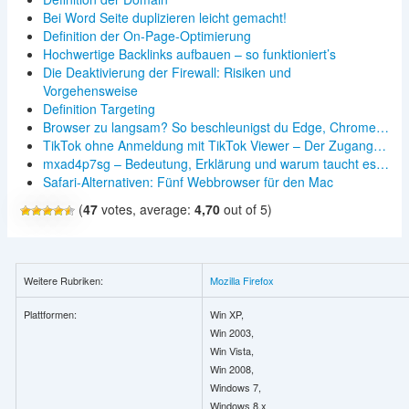
Bei Word Seite duplizieren leicht gemacht!
Definition der On-Page-Optimierung
Hochwertige Backlinks aufbauen – so funktioniert’s
Die Deaktivierung der Firewall: Risiken und
Vorgehensweise
Definition Targeting
Browser zu langsam? So beschleunigst du Edge, Chrome…
TikTok ohne Anmeldung mit TikTok Viewer – Der Zugang…
mxad4p7sg – Bedeutung, Erklärung und warum taucht es…
Safari-Alternativen: Fünf Webbrowser für den Mac
(
47
votes, average:
4,70
out of 5)
Weitere Rubriken:
Mozilla Firefox
Plattformen:
Win XP,
Win 2003,
Win Vista,
Win 2008,
Windows 7,
Windows 8.x