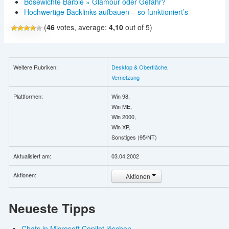
Bösewichte Barbie » Glamour oder Gefahr?
Hochwertige Backlinks aufbauen – so funktioniert’s
(
46
votes, average:
4,10
out of 5)
Weitere Rubriken:
Desktop & Oberfläche
,
Vernetzung
Plattformen:
Win 98,
Win ME,
Win 2000,
Win XP,
Sonstiges (95/NT)
Aktualisiert am:
03.04.2002
Aktionen:
Aktionen
Neueste Tipps
Chats in Microsoft Copilot löschen