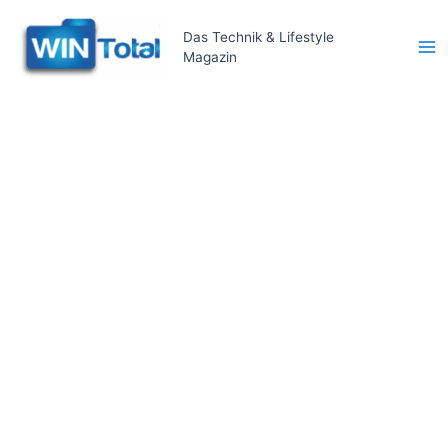
Zum
Inhalt
Das Technik & Lifestyle
Magazin
springen
Ma
Me