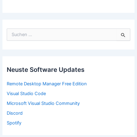
S
u
c
h
e
n
n
Neuste Software Updates
a
c
Remote Desktop Manager Free Edition
h
:
Visual Studio Code
Microsoft Visual Studio Community
Discord
Spotify