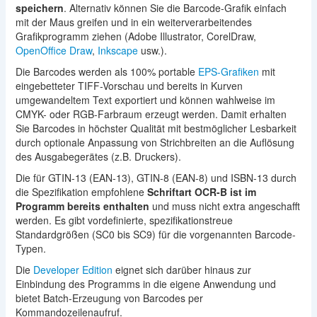
speichern
. Alternativ können Sie die Barcode-Grafik einfach
mit der Maus greifen und in ein weiterverarbeitendes
Grafikprogramm ziehen (Adobe Illustrator, CorelDraw,
OpenOffice Draw
,
Inkscape
usw.).
Die Barcodes werden als 100% portable
EPS-Grafiken
mit
eingebetteter TIFF-Vorschau und bereits in Kurven
umgewandeltem Text exportiert und können wahlweise im
CMYK- oder RGB-Farbraum erzeugt werden. Damit erhalten
Sie Barcodes in höchster Qualität mit bestmöglicher Lesbarkeit
durch optionale Anpassung von Strichbreiten an die Auflösung
des Ausgabegerätes (z.B. Druckers).
Die für GTIN-13 (EAN-13), GTIN-8 (EAN-8) und ISBN-13 durch
die Spezifikation empfohlene
Schriftart OCR-B ist im
Programm bereits enthalten
und muss nicht extra angeschafft
werden. Es gibt vordefinierte, spezifikationstreue
Standardgrößen (SC0 bis SC9) für die vorgenannten Barcode-
Typen.
Die
Developer Edition
eignet sich darüber hinaus zur
Einbindung des Programms in die eigene Anwendung und
bietet Batch-Erzeugung von Barcodes per
Kommandozeilenaufruf.