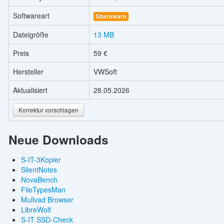
Softwareart
Shareware
Dateigröße
13 MB
Preis
59 €
Hersteller
VWSoft
Aktualisiert
28.05.2026
Korrektur vorschlagen
Neue Downloads
S-IT-3Kopier
SilentNotes
NovaBench
FileTypesMan
Mullvad Browser
LibreWolf
S-IT SSD-Check