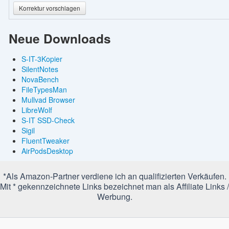
Korrektur vorschlagen
Neue Downloads
S-IT-3Kopier
SilentNotes
NovaBench
FileTypesMan
Mullvad Browser
LibreWolf
S-IT SSD-Check
Sigil
FluentTweaker
AirPodsDesktop
*Als Amazon-Partner verdiene ich an qualifizierten Verkäufen.
Mit * gekennzeichnete Links bezeichnet man als Affiliate Links /
Werbung.