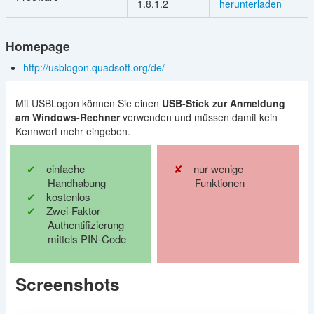
1.8.1.2
herunterladen
Homepage
http://usblogon.quadsoft.org/de/
Mit USBLogon können Sie einen
USB-Stick zur Anmeldung
am Windows-Rechner
verwenden und müssen damit kein
Kennwort mehr eingeben.
einfache
nur wenige
Handhabung
Funktionen
kostenlos
Zwei-Faktor-
Authentifizierung
mittels PIN-Code
Screenshots