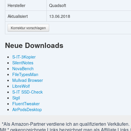
Hersteller
Quadsoft
Aktualisiert
13.06.2018
Korrektur vorschlagen
Neue Downloads
S-IT-3Kopier
SilentNotes
NovaBench
FileTypesMan
Mullvad Browser
LibreWolf
S-IT SSD-Check
Sigil
FluentTweaker
AirPodsDesktop
*Als Amazon-Partner verdiene ich an qualifizierten Verkäufen.
Mit * gekennzeichnete Links bezeichnet man als Affiliate Links /