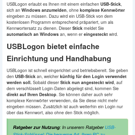
USBLogon erlaubt es Ihnen mit einem einfachen
USB-Stick
,
sich an
Windows anzumelden
, ohne
komplexe Kennwörter
eingeben zu müssen. Dazu wird ein USB-Stick von dem
kostenlosen Programm entsprechend präpariert, um als
Kennwortersatz zu dienen. Dieser
Stick
meldet Sie
automatisch an Windows
an, wenn er
eingesteckt
wird.
USBLogon bietet einfache
Einrichtung und Handhabung
USBLogon ist schnell eingerichtet und betriebsbereit. Sie geben
den
USB-Stick
an, welcher
künftig für den Login verwendet
werden soll.
Sobald dieser
Stick nun angesteckt wird
, auf
dem verschlüsselt Login-Daten abgelegt sind, kommen Sie
direkt auf Ihren Desktop
. Sie können daher auch sehr
komplexe Kennwörter verwenden, da Sie diese nicht mehr
eingeben müssen. Zusätzlich ist auch weiterhin ein Login nur
über das Kennwort, also ohne den Stick möglich.
Ratgeber zur Nutzung
: In unserem Ratgeber
USB-
Stick-Schlüssel: Die bequeme Art, Ihren PC zu