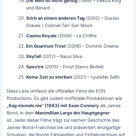
Die Welt ist nicht genug
(1999) – Elektra King
und Renard
Stirb an einem anderen Tag
(2002) – Gustav
Graves / Colonel Tan-Sun Moon
Casino Royale
(2006) – Le Chiffre
Ein Quantum Trost
(2008) – Dominic Greene
Skyfall
(2012) – Raoul Silva
Spectre
(2015) – Ernst Stavro Blofeld
Keine Zeit zu sterben
(2021) – Lyutsifer Safin
Diese Liste umfasst die offiziellen Filme der EON
Productions. Es gibt zudem inoffizielle Produktionen wie
„Sag niemals nie“ (1983) mit Sean Connery
als James
Bond, in dem
Maximillian Largo der Hauptgegner
ist. Jeder dieser Filme trägt zur reichen Geschichte des
James-Bond-Franchise bei und präsentiert einzigartige
Schurken, die Bonds Fähigkeiten und Einfallsreichtum auf