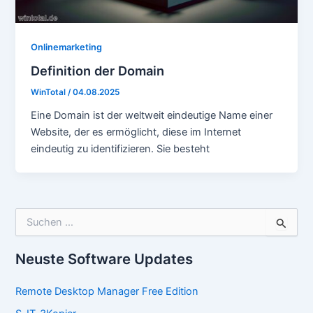
Onlinemarketing
Definition der Domain
WinTotal
/
04.08.2025
Eine Domain ist der weltweit eindeutige Name einer
Website, der es ermöglicht, diese im Internet
eindeutig zu identifizieren. Sie besteht
S
u
c
h
Neuste Software Updates
e
n
Remote Desktop Manager Free Edition
n
a