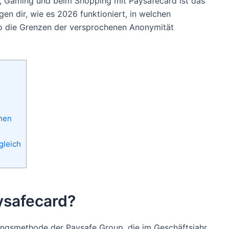
, Gaming und beim Shopping mit Paysafecard ist das
gen dir, wie es 2026 funktioniert, in welchen
o die Grenzen der versprochenen Anonymität
nen
gleich
aysafecard?
lungsmethode der Paysafe Group, die im Geschäftsjahr