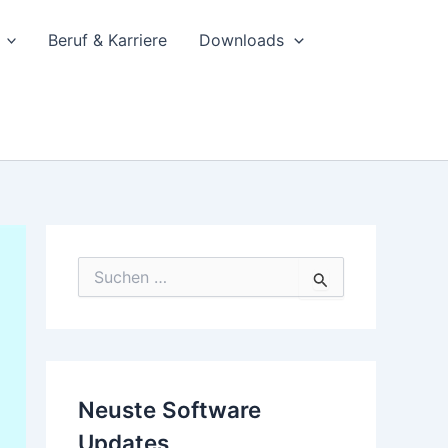
Beruf & Karriere
Downloads
S
u
c
h
e
n
n
Neuste Software
a
c
Updates
h