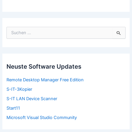
S
u
c
h
e
n
n
Neuste Software Updates
a
c
Remote Desktop Manager Free Edition
h
:
S-IT-3Kopier
S-IT LAN Device Scanner
Start11
Microsoft Visual Studio Community