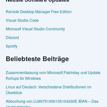
n
n
Remote Desktop Manager Free Edition
a
c
Visual Studio Code
h
:
Microsoft Visual Studio Community
Discord
Spotify
Beliebteste Beiträge
Zusammenfassung vom Microsoft Patchday und Update
Rollups für Windows
Linux auf Deutsch: Verschiedene Distributionen im
Überblick
Abbuchung von LU89751000135104200E IBAN – Das
steckt dahinter