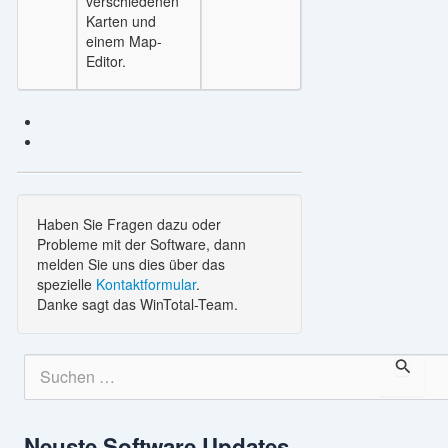
verschiedenen
Karten und
einem Map-
Editor.
Haben Sie Fragen dazu oder
Probleme mit der Software, dann
melden Sie uns dies über das
spezielle
Kontaktformular
.
Danke sagt das WinTotal-Team.
S
u
c
h
Neuste Software Updates
e