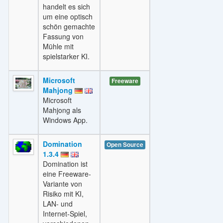
handelt es sich
um eine optisch
schön gemachte
Fassung von
Mühle mit
spielstarker KI.
Microsoft
Freeware
Mahjong
Microsoft
Mahjong als
Windows App.
Domination
Open Source
1.3.4
Domination ist
eine Freeware-
Variante von
Risiko mit KI,
LAN- und
Internet-Spiel,