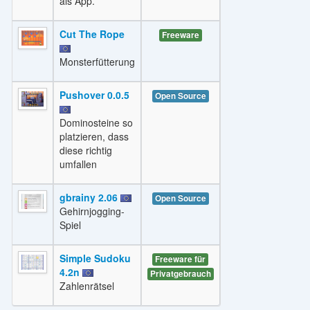
als App.
Cut The Rope
Freeware
Monsterfütterung
Pushover 0.0.5
Open Source
Dominosteine so
platzieren, dass
diese richtig
umfallen
gbrainy 2.06
Open Source
Gehirnjogging-
Spiel
Simple Sudoku
Freeware für
4.2n
Privatgebrauch
Zahlenrätsel