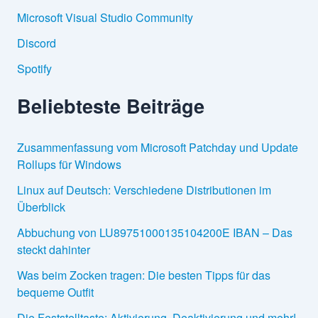
:
Microsoft Visual Studio Community
Discord
Spotify
Beliebteste Beiträge
Zusammenfassung vom Microsoft Patchday und Update
Rollups für Windows
Linux auf Deutsch: Verschiedene Distributionen im
Überblick
Abbuchung von LU89751000135104200E IBAN – Das
steckt dahinter
Was beim Zocken tragen: Die besten Tipps für das
bequeme Outfit
Die Feststelltaste: Aktivierung, Deaktivierung und mehr!