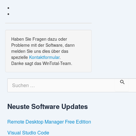
Haben Sie Fragen dazu oder
Probleme mit der Software, dann
melden Sie uns dies über das
spezielle
Kontaktformular
.
Danke sagt das WinTotal-Team.
S
u
c
h
Neuste Software Updates
e
n
n
Remote Desktop Manager Free Edition
a
c
Visual Studio Code
h