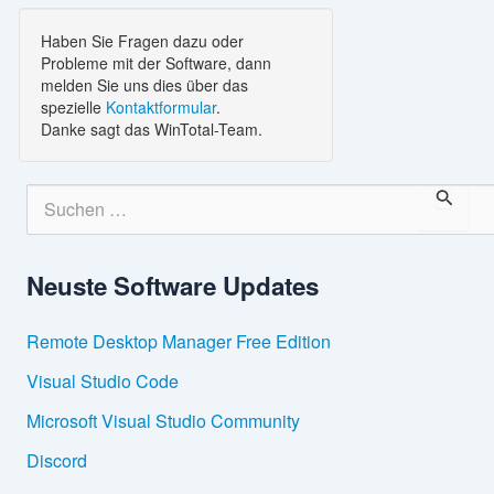
Haben Sie Fragen dazu oder
Probleme mit der Software, dann
melden Sie uns dies über das
spezielle
Kontaktformular
.
Danke sagt das WinTotal-Team.
S
u
c
h
Neuste Software Updates
e
n
n
Remote Desktop Manager Free Edition
a
c
Visual Studio Code
h
:
Microsoft Visual Studio Community
Discord