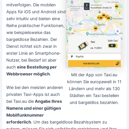
mitverfolgen. Die mobilen
Apps für iOS und Android sind
sehr intuitiv und bieten eine
Reihe praktischer Funktionen,
wie beispielsweise das
bargeldlose Bezahlen. Der
Dienst richtet sich zwar in
erster Linie an Smartphone-
Nutzer, bei Bedarf ist aber
auch
eine Bestellung per
Webbrowser möglich
.
Mit der App von Taxi.eu
können Sie europaweit in 11
Wie bei den meisten anderen
Ländern und mehr als 130
privaten Taxi-Apps ist auch
Städten ein Taxi bestellen
bei Taxi.eu die
Angabe Ihres
und bargeldlos bezahlen.
Namens und einer gültigen
Mobilfunknummer
erforderlich
. Um das bargeldlose Bezahlsystem zu
nutzen, müssen Sie sich vollständig registrieren und Ihre