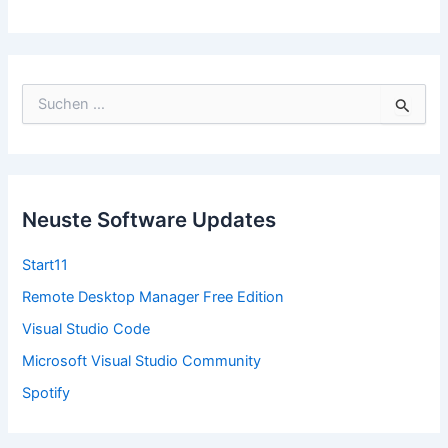
S
u
c
h
e
n
n
Neuste Software Updates
a
c
Start11
h
:
Remote Desktop Manager Free Edition
Visual Studio Code
Microsoft Visual Studio Community
Spotify