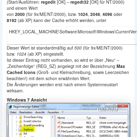
(Start/Ausführen:
regedit
[OK] –
regedt32
[OK] für NT/2000)
und einem Wert
von
2000
(für 9x/ME/NT/2000), bzw.
1024
,
2048
,
4096
oder
8192
(ab XP) kann der Cache erhöht werden, unter
HKEY_LOCAL_MACHINE\Software\Microsoft\Windows\CurrentVers
Dieser Wert ist standardmäßig auf
500
(für 9x/ME/NT/2000)
bzw.
1024
(ab XP) eingestellt.
Ist dieser Eintrag nicht vorhanden, so wird er über „Neu“ –
„Zeichenfolge“ (REG_SZ) angelegt mit der Bezeichnung
Max
Cached Icons
(Groß- und Kleinschreibung, sowie Leerzeichen
beachten!) mit dem schon erwähnten Wert.
Die Änderungen werden erst nach einem Systemneustart
wirksam.
Windows 7 Ansicht