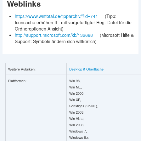
Weblinks
https://www.wintotal.de/tipparchiv/?id=744
(Tipp:
Iconcache erhöhen II - mit vorgefertigter Reg.-Datei für die
Ordneroptionen Ansicht)
http://support.microsoft.com/kb/132668
(Microsoft Hilfe &
Support: Symbole ändern sich willkürlich)
Weitere Rubriken:
Desktop & Oberfläche
Plattformen:
Win 98,
Win ME,
Win 2000,
Win XP,
Sonstiges (95/NT),
Win 2003,
Win Vista,
Win 2008,
Windows 7,
Windows 8.x