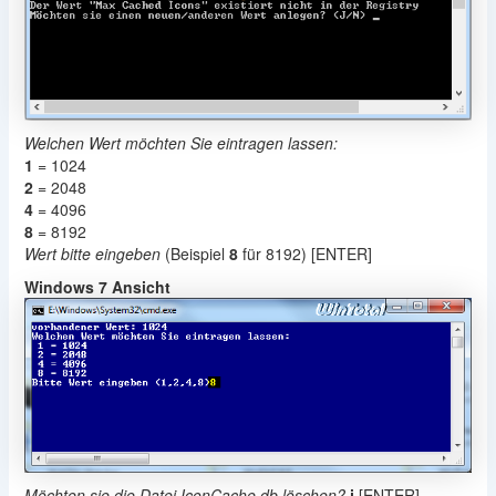
Welchen Wert möchten Sie eintragen lassen:
1
= 1024
2
= 2048
4
= 4096
8
= 8192
Wert bitte eingeben
(Beispiel
8
für 8192) [ENTER]
Windows 7 Ansicht
Möchten sie die Datei IconCache.db löschen?
j
[ENTER]