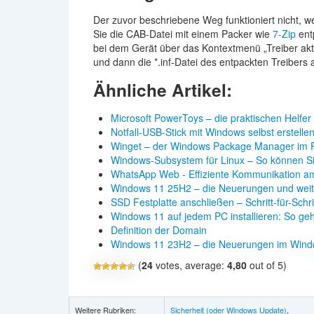
Der zuvor beschriebene Weg funktioniert nicht, w
Sie die CAB-Datei mit einem Packer wie
7-Zip
ent
bei dem Gerät über das Kontextmenü „Treiber akt
und dann die *.inf-Datei des entpackten Treibers
Ähnliche Artikel:
Microsoft PowerToys – die praktischen Helfer
Notfall-USB-Stick mit Windows selbst erstelle
Winget – der Windows Package Manager im 
Windows-Subsystem für Linux – So können 
WhatsApp Web - Effiziente Kommunikation a
Windows 11 25H2 – die Neuerungen und weit
SSD Festplatte anschließen – Schritt-für-Schr
Windows 11 auf jedem PC installieren: So geh
Definition der Domain
Windows 11 23H2 – die Neuerungen im Win
(
24
votes, average:
4,80
out of 5)
Weitere Rubriken:
Sicherheit (oder Windows Update)
,