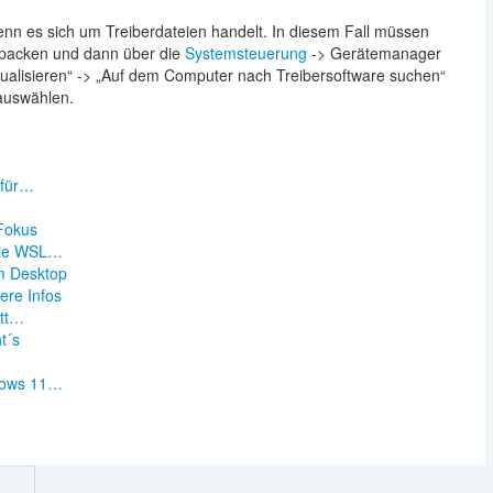
enn es sich um Treiberdateien handelt. In diesem Fall müssen
packen und dann über die
Systemsteuerung
-> Gerätemanager
ualisieren“ -> „Auf dem Computer nach Treibersoftware suchen“
 auswählen.
 für…
n
Fokus
Sie WSL…
m Desktop
ere Infos
itt…
t´s
dows 11…