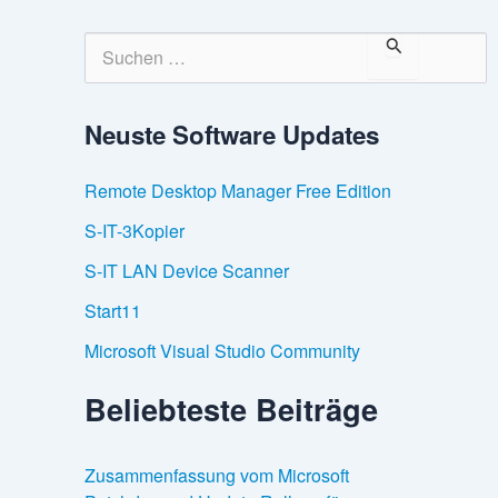
S
u
c
h
Neuste Software Updates
e
n
n
Remote Desktop Manager Free Edition
a
c
S-IT-3Kopier
h
:
S-IT LAN Device Scanner
Start11
Microsoft Visual Studio Community
Beliebteste Beiträge
Zusammenfassung vom Microsoft