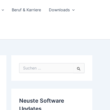
Beruf & Karriere
Downloads
S
u
c
h
e
n
n
Neuste Software
a
c
Updates
h