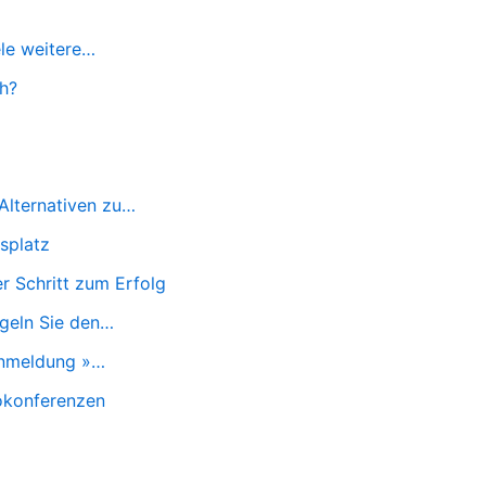
ele weitere…
h?
Alternativen zu…
tsplatz
r Schritt zum Erfolg
egeln Sie den…
Anmeldung »…
eokonferenzen