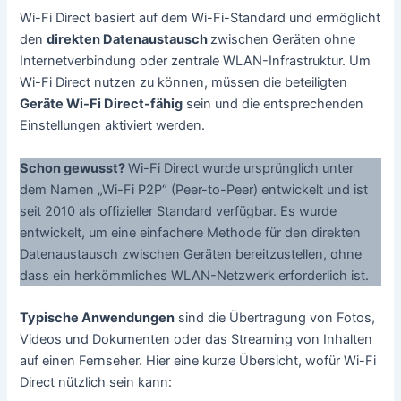
Wi-Fi Direct basiert auf dem Wi-Fi-Standard und ermöglicht
den
direkten Datenaustausch
zwischen Geräten ohne
Internetverbindung oder zentrale WLAN-Infrastruktur. Um
Wi-Fi Direct nutzen zu können, müssen die beteiligten
Geräte Wi-Fi Direct-fähig
sein und die entsprechenden
Einstellungen aktiviert werden.
Schon gewusst?
Wi-Fi Direct wurde ursprünglich unter
dem Namen „Wi-Fi P2P“ (Peer-to-Peer) entwickelt und ist
seit 2010 als offizieller Standard verfügbar. Es wurde
entwickelt, um eine einfachere Methode für den direkten
Datenaustausch zwischen Geräten bereitzustellen, ohne
dass ein herkömmliches WLAN-Netzwerk erforderlich ist.
Typische Anwendungen
sind die Übertragung von Fotos,
Videos und Dokumenten oder das Streaming von Inhalten
auf einen Fernseher. Hier eine kurze Übersicht, wofür Wi-Fi
Direct nützlich sein kann: