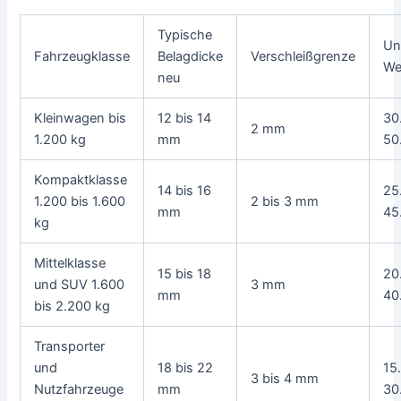
Typische
Un
Fahrzeugklasse
Belagdicke
Verschleißgrenze
We
neu
Kleinwagen bis
12 bis 14
30
2 mm
1.200 kg
mm
50
Kompaktklasse
14 bis 16
25
1.200 bis 1.600
2 bis 3 mm
mm
45
kg
Mittelklasse
15 bis 18
20
und SUV 1.600
3 mm
mm
40
bis 2.200 kg
Transporter
und
18 bis 22
15
3 bis 4 mm
Nutzfahrzeuge
mm
30