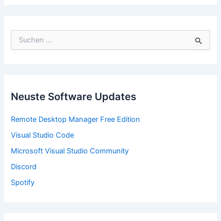
S
u
c
h
e
n
n
Neuste Software Updates
a
c
Remote Desktop Manager Free Edition
h
:
Visual Studio Code
Microsoft Visual Studio Community
Discord
Spotify