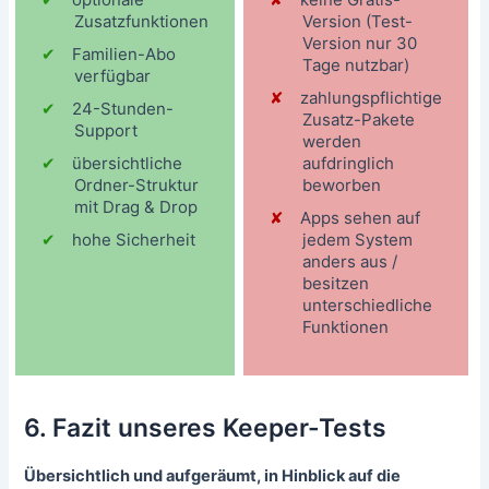
Zusatzfunktionen
Version (Test-
Version nur 30
Familien-Abo
Tage nutzbar)
verfügbar
zahlungspflichtige
24-Stunden-
Zusatz-Pakete
Support
werden
übersichtliche
aufdringlich
Ordner-Struktur
beworben
mit Drag & Drop
Apps sehen auf
hohe Sicherheit
jedem System
anders aus /
besitzen
unterschiedliche
Funktionen
6. Fazit unseres Keeper-Tests
Übersichtlich und aufgeräumt, in Hinblick auf die