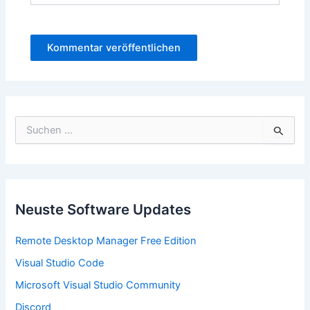
S
u
c
h
e
n
n
Neuste Software Updates
a
c
Remote Desktop Manager Free Edition
h
:
Visual Studio Code
Microsoft Visual Studio Community
Discord