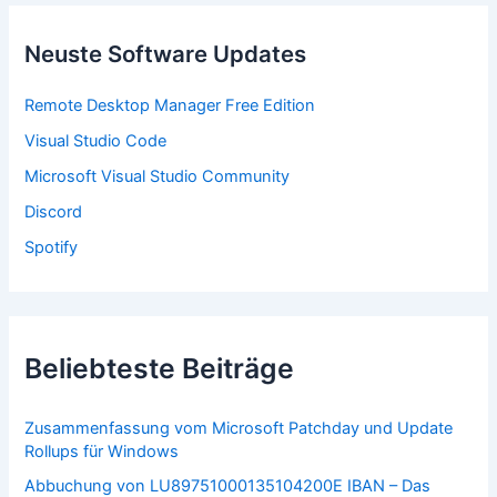
e
n
n
Neuste Software Updates
a
c
Remote Desktop Manager Free Edition
h
:
Visual Studio Code
Microsoft Visual Studio Community
Discord
Spotify
Beliebteste Beiträge
Zusammenfassung vom Microsoft Patchday und Update
Rollups für Windows
Abbuchung von LU89751000135104200E IBAN – Das