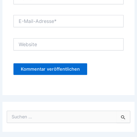
E-
Mail-
Adresse*
Website
S
u
c
h