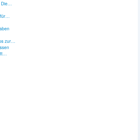
: Die…
n
 für…
taben
ps zur…
essen
itt…