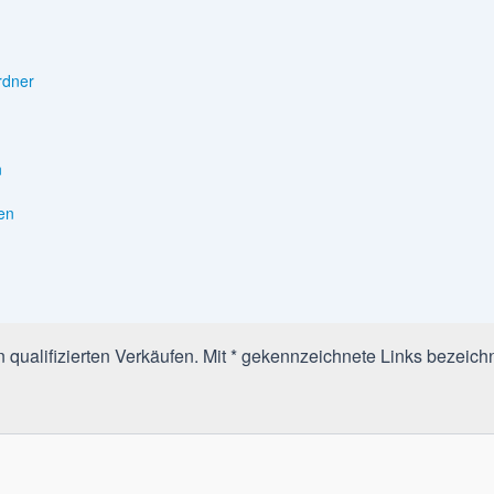
rdner
n
en
qualifizierten Verkäufen. Mit * gekennzeichnete Links bezeichn