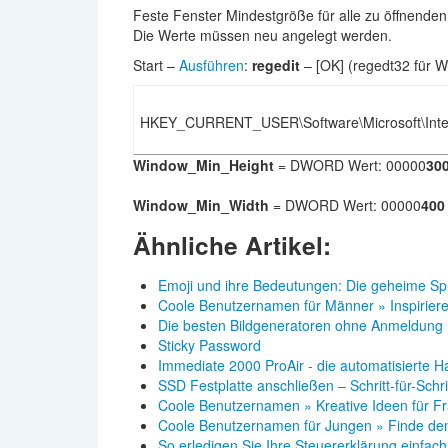
Feste Fenster Mindestgröße für alle zu öffnenden 
Die Werte müssen neu angelegt werden.
Start –
Ausführen
:
regedit
– [OK] (regedt32 für 
HKEY_CURRENT_USER\Software\Microsoft\Inter
Window_Min_Height
= DWORD Wert: 00000
30
Window_Min_Width
= DWORD Wert: 00000
400
Ähnliche Artikel:
Emoji und ihre Bedeutungen: Die geheime S
Coole Benutzernamen für Männer » Inspirier
Die besten Bildgeneratoren ohne Anmeldung
Sticky Password
Immediate 2000 ProAir - die automatisierte H
SSD Festplatte anschließen – Schritt-für-Schr
Coole Benutzernamen » Kreative Ideen für F
Coole Benutzernamen für Jungen » Finde de
So erledigen Sie Ihre Steuererklärung einfac