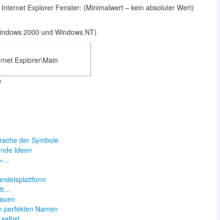
Internet Explorer Fenster: (Minimalwert – kein absoluter Wert)
Windows 2000 und Windows NT)
net Explorer\Main
0
prache der Symbole
ende Ideen
 »…
andelsplattform
itt…
rauen
n perfekten Namen
h selbst…