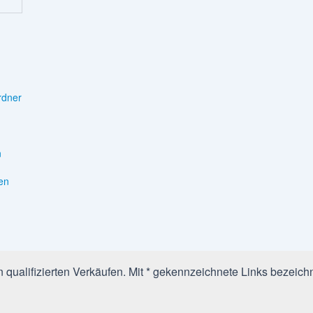
rdner
n
en
qualifizierten Verkäufen. Mit * gekennzeichnete Links bezeichn