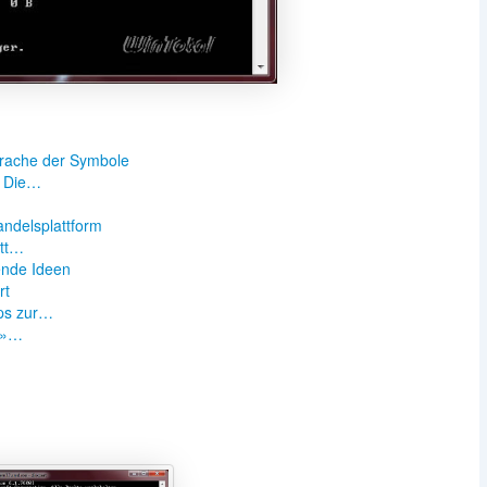
prache der Symbole
: Die…
n
andelsplattform
itt…
ende Ideen
rt
ps zur…
 »…