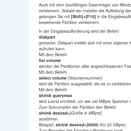
Auch mit dem bootfähigen Datenträger von Window
verkleinern. Sobald der Installer die Aufteilung der
gelangen Sie mit
[Shift]+[F10]
in die Eingabeauf
bestehende Partition verkleinern.
In der Eingabeaufforderung wird der Befehl
diskpart
gestartet. Diskpart meldet sich mit einer eigenen
aufrufen kann.
Mit dem Befehl
list volume
werden die Partitionen aller angeschlossenen Fe
Mit dem Befehl
select volume
[Volumennummer]
wird die Partition ausgewählt, die es zu verkleinern
Mit dem Befehl
shrink querymax
wird zuerst ermittelt, um wie viel MByte Speicher m
Zum Schrumpfen der Partition den Befehl
shrink desired=
[Größe in MByte]
ausführen.
Beispiel:
shrink desired=20000
(für 20 GByte)
Zum Beenden der Eingabeaufforderung noch