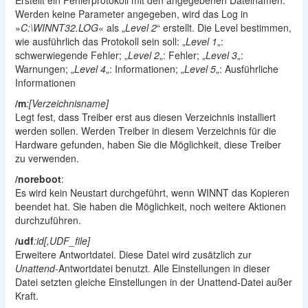
Erstellt ein Fehlerprotokoll mit den angegebenen Dateinamen.
Werden keine Parameter angegeben, wird das Log in
»
C:\WINNT32.LOG
« als „
Level 2
“ erstellt. Die Level bestimmen,
wie ausführlich das Protokoll sein soll: „
Level 1
„:
schwerwiegende Fehler; „
Level 2
„: Fehler; „
Level 3
„:
Warnungen; „
Level 4
„: Informationen; „
Level 5
„: Ausführliche
Informationen
/m
:[Verzeichnisname]
Legt fest, dass Treiber erst aus diesen Verzeichnis installiert
werden sollen. Werden Treiber in diesem Verzeichnis für die
Hardware gefunden, haben Sie die Möglichkeit, diese Treiber
zu verwenden.
/noreboot
:
Es wird kein Neustart durchgeführt, wenn WINNT das Kopieren
beendet hat. Sie haben die Möglichkeit, noch weitere Aktionen
durchzuführen.
/udf
:id[,UDF_file]
Erweitere Antwortdatei. Diese Datei wird zusätzlich zur
Unattend
-Antwortdatei benutzt. Alle Einstellungen in dieser
Datei setzten gleiche Einstellungen in der Unattend-Datei außer
Kraft.