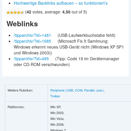
Hochwertige Backlinks aufbauen – so funktioniert’s
(
42
votes, average:
4,50
out of 5)
Weblinks
/tipparchiv/?id=1481
(USB-Laufwerkbuchstabe fehlt)
/tipparchiv/?id=1685
(Microsoft Fix It Samlmung:
Windows erkennt neues USB-Gerät nicht (Windows XP SP1
und Windows 2003))
/tipparchiv/?id=495
(Tipp: Code 19 im Gerätemanager
oder CD-ROM verschwunden)
Weitere Rubriken:
Peripherie (USB, COM, Parallel, usw.)
,
Treiber
Plattformen:
Win XP,
Win 2003,
Win Vista,
Win 2008,
Windows 7,