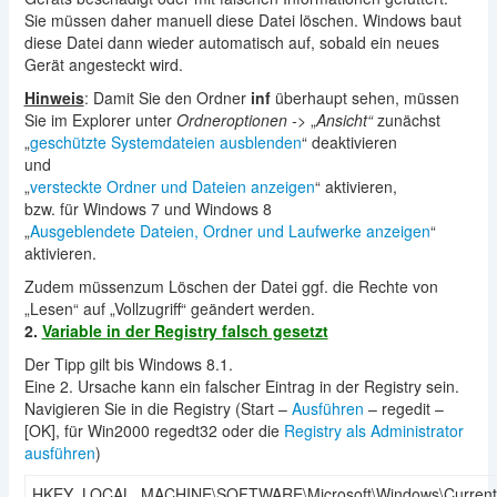
Sie müssen daher manuell diese Datei löschen. Windows baut
diese Datei dann wieder automatisch auf, sobald ein neues
Gerät angesteckt wird.
Hinweis
: Damit Sie den Ordner
inf
überhaupt sehen, müssen
Sie im Explorer unter
Ordneroptionen ->
„
Ansicht“
zunächst
„
geschützte Systemdateien ausblenden
“ deaktivieren
und
„
versteckte Ordner und Dateien anzeigen
“ aktivieren,
bzw. für Windows 7 und Windows 8
„
Ausgeblendete Dateien, Ordner und Laufwerke anzeigen
“
aktivieren.
Zudem müssenzum Löschen der Datei ggf. die Rechte von
„Lesen“ auf „Vollzugriff“ geändert werden.
2.
Variable in der Registry falsch gesetzt
Der Tipp gilt bis Windows 8.1.
Eine 2. Ursache kann ein falscher Eintrag in der Registry sein.
Navigieren Sie in die Registry (Start –
Ausführen
– regedit –
[OK], für Win2000 regedt32 oder die
Registry als Administrator
ausführen
)
HKEY_LOCAL_MACHINE\SOFTWARE\Microsoft\Windows\CurrentV