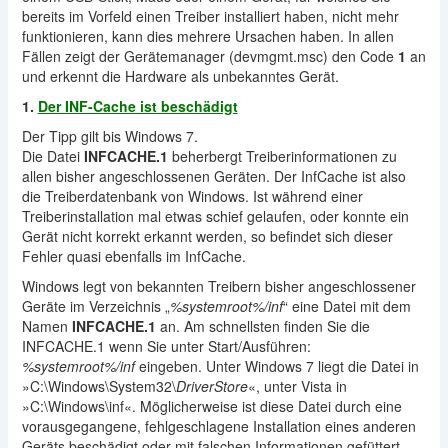
bereits im Vorfeld einen Treiber installiert haben, nicht mehr
funktionieren, kann dies mehrere Ursachen haben. In allen
Fällen zeigt der Gerätemanager (devmgmt.msc) den Code
1
an
und erkennt die Hardware als unbekanntes Gerät.
1.
Der INF-Cache ist beschädigt
Der Tipp gilt bis Windows 7.
Die Datei
INFCACHE.1
beherbergt Treiberinformationen zu
allen bisher angeschlossenen Geräten. Der InfCache ist also
die Treiberdatenbank von Windows. Ist während einer
Treiberinstallation mal etwas schief gelaufen, oder konnte ein
Gerät nicht korrekt erkannt werden, so befindet sich dieser
Fehler quasi ebenfalls im InfCache.
Windows legt von bekannten Treibern bisher angeschlossener
Geräte im Verzeichnis „
%systemroot%/inf
“ eine Datei mit dem
Namen
INFCACHE.1
an. Am schnellsten finden Sie die
INFCACHE.1 wenn Sie unter Start/Ausführen:
%systemroot%/inf
eingeben. Unter Windows 7 liegt die Datei in
»C:\Windows\System32\
DriverStore
«, unter Vista in
»C:\Windows\inf«. Möglicherweise ist diese Datei durch eine
vorausgegangene, fehlgeschlagene Installation eines anderen
Geräts beschädigt oder mit falschen Informationen gefüttert.