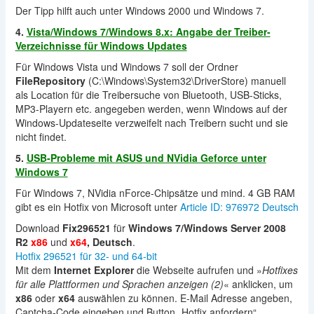
Der Tipp hilft auch unter Windows 2000 und Windows 7.
4.
Vista/Windows 7/Windows 8.x: Angabe der Treiber-
Verzeichnisse für Windows Updates
Für Windows Vista und Windows 7 soll der Ordner
FileRepository
(C:\Windows\System32\DriverStore) manuell
als Location für die Treibersuche von Bluetooth, USB-Sticks,
MP3-Playern etc. angegeben werden, wenn Windows auf der
Windows-Updateseite verzweifelt nach Treibern sucht und sie
nicht findet.
5.
USB-Probleme mit ASUS und NVidia Geforce unter
Windows 7
Für Windows 7, NVidia nForce-Chipsätze und mind. 4 GB RAM
gibt es ein Hotfix von Microsoft unter
Article ID: 976972 Deutsch
Download
Fix296521
für
Windows 7/Windows Server 2008
R2
x86
und
x64
, Deutsch
.
Hotfix 296521 für 32- und 64-bit
Mit dem
Internet Explorer
die Webseite aufrufen und »
Hotfixes
für alle Plattformen und Sprachen anzeigen (2)
« anklicken, um
x86
oder
x64
auswählen zu können. E-Mail Adresse angeben,
Captcha-Code eingeben und Button „Hotfix anfordern“