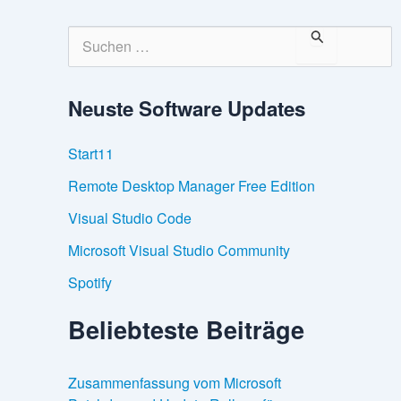
S
u
c
h
Neuste Software Updates
e
n
n
Start11
a
c
Remote Desktop Manager Free Edition
h
:
Visual Studio Code
Microsoft Visual Studio Community
Spotify
Beliebteste Beiträge
Zusammenfassung vom Microsoft