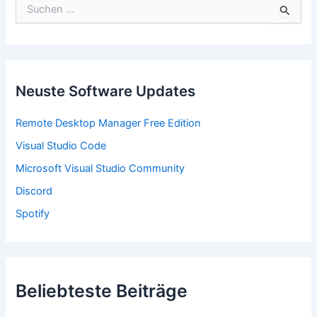
S
u
c
h
e
n
n
Neuste Software Updates
a
c
Remote Desktop Manager Free Edition
h
:
Visual Studio Code
Microsoft Visual Studio Community
Discord
Spotify
Beliebteste Beiträge