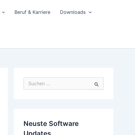
Beruf & Karriere
Downloads
S
u
c
h
e
n
n
Neuste Software
a
c
Updates
h