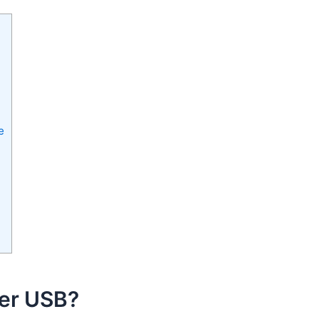
e
der USB?