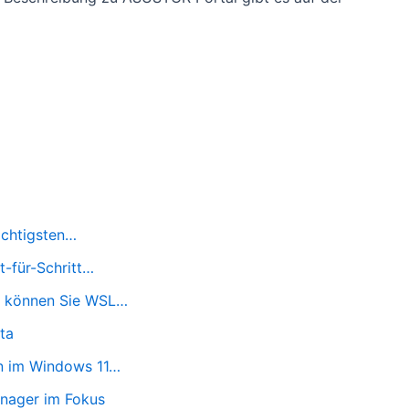
ichtigsten…
t-für-Schritt…
o können Sie WSL…
ta
n im Windows 11…
nager im Fokus