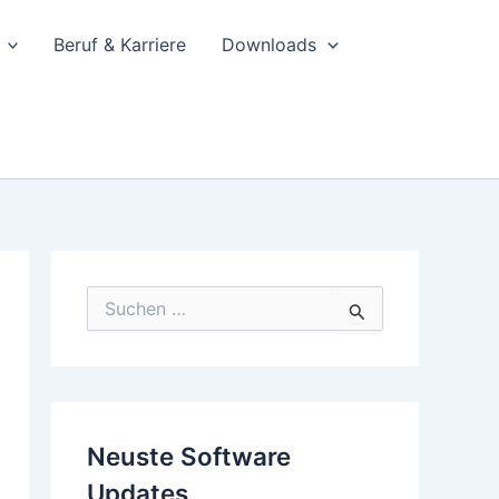
Beruf & Karriere
Downloads
S
u
c
h
e
n
n
Neuste Software
a
c
Updates
h