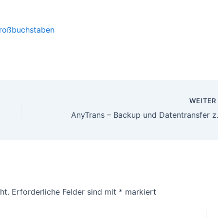
 Großbuchstaben
WEITE
AnyTrans – Back
ht.
Erforderliche Felder sind mit
*
markiert