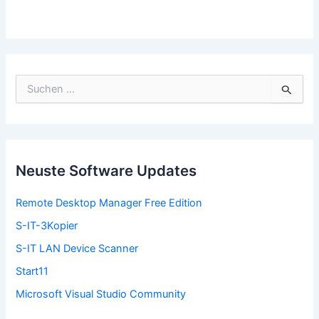
S
u
c
h
e
n
n
Neuste Software Updates
a
c
Remote Desktop Manager Free Edition
h
:
S-IT-3Kopier
S-IT LAN Device Scanner
Start11
Microsoft Visual Studio Community