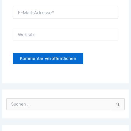
E-
Mail-
Adresse*
Website
S
u
c
h
e
n