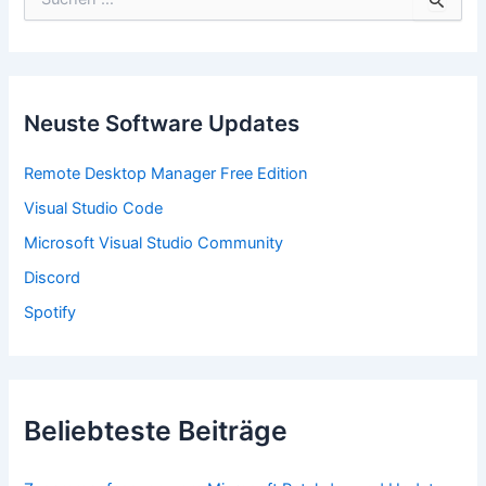
u
c
h
e
n
n
Neuste Software Updates
a
c
Remote Desktop Manager Free Edition
h
:
Visual Studio Code
Microsoft Visual Studio Community
Discord
Spotify
Beliebteste Beiträge