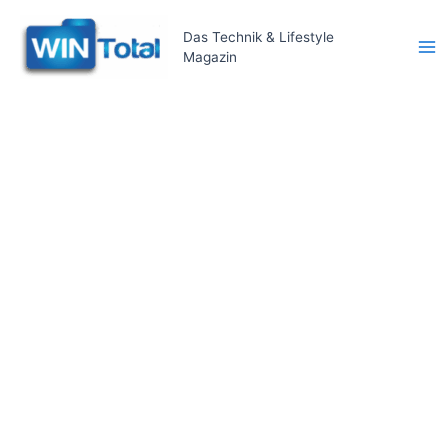
Zum
Inhalt
Das Technik & Lifestyle
Magazin
springen
Ma
Me