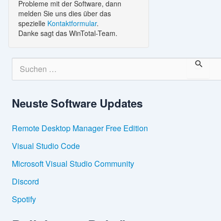
Probleme mit der Software, dann
melden Sie uns dies über das
spezielle
Kontaktformular
.
Danke sagt das WinTotal-Team.
S
u
c
h
Neuste Software Updates
e
n
n
Remote Desktop Manager Free Edition
a
c
Visual Studio Code
h
:
Microsoft Visual Studio Community
Discord
Spotify