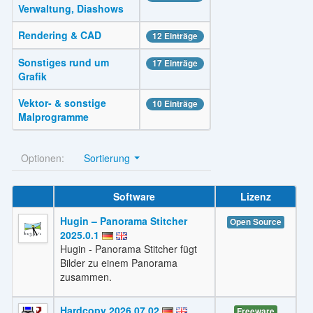
Verwaltung, Diashows
Rendering & CAD
12 Einträge
Sonstiges rund um
17 Einträge
Grafik
Vektor- & sonstige
10 Einträge
Malprogramme
Optionen:
Sortierung
Software
Lizenz
Hugin – Panorama Stitcher
Open Source
2025.0.1
Hugin - Panorama Stitcher fügt
Bilder zu einem Panorama
zusammen.
Hardcopy 2026.07.02
Freeware