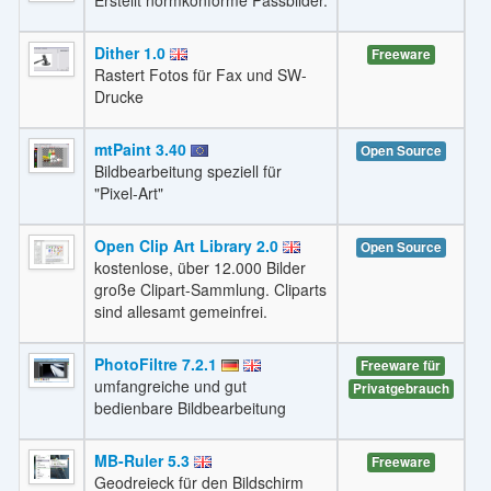
Dither 1.0
Freeware
Rastert Fotos für Fax und SW-
Drucke
mtPaint 3.40
Open Source
Bildbearbeitung speziell für
"Pixel-Art"
Open Clip Art Library 2.0
Open Source
kostenlose, über 12.000 Bilder
große Clipart-Sammlung. Cliparts
sind allesamt gemeinfrei.
PhotoFiltre 7.2.1
Freeware für
umfangreiche und gut
Privatgebrauch
bedienbare Bildbearbeitung
MB-Ruler 5.3
Freeware
Geodreieck für den Bildschirm