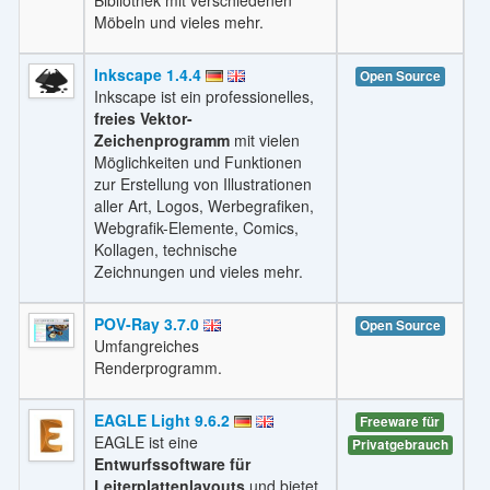
Möbeln und vieles mehr.
Inkscape 1.4.4
Open Source
Inkscape ist ein professionelles,
freies Vektor-
Zeichenprogramm
mit vielen
Möglichkeiten und Funktionen
zur Erstellung von Illustrationen
aller Art, Logos, Werbegrafiken,
Webgrafik-Elemente, Comics,
Kollagen, technische
Zeichnungen und vieles mehr.
POV-Ray 3.7.0
Open Source
Umfangreiches
Renderprogramm.
EAGLE Light 9.6.2
Freeware für
EAGLE ist eine
Privatgebrauch
Entwurfssoftware für
Leiterplattenlayouts
und bietet