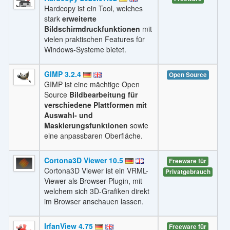
Hardcopy ist ein Tool, welches
stark
erweiterte
Bildschirmdruckfunktionen
mit
vielen praktischen Features für
Windows-Systeme bietet.
GIMP 3.2.4
Open Source
GIMP ist eine mächtige Open
Source
Bildbearbeitung für
verschiedene Plattformen mit
Auswahl- und
Maskierungsfunktionen
sowie
eine anpassbaren Oberfläche.
Cortona3D Viewer 10.5
Freeware für
Cortona3D Viewer ist ein VRML-
Privatgebrauch
Viewer als Browser-Plugin, mit
welchem sich 3D-Grafiken direkt
im Browser anschauen lassen.
IrfanView 4.75
Freeware für