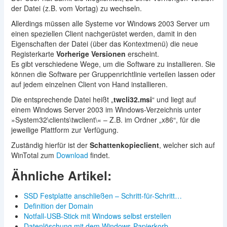
der Datei (z.B. vom Vortag) zu wechseln.
Allerdings müssen alle Systeme vor Windows 2003 Server um
einen speziellen Client nachgerüstet werden, damit in den
Eigenschaften der Datei (über das Kontextmenü) die neue
Registerkarte
Vorherige Versionen
erscheint.
Es gibt verschiedene Wege, um die Software zu installieren. Sie
können die Software per Gruppenrichtlinie verteilen lassen oder
auf jedem einzelnen Client von Hand installieren.
Die entsprechende Datei heißt „
twcli32.msi
“ und liegt auf
einem Windows Server 2003 im Windows-Verzeichnis unter
»System32\clients\twclient\« – Z.B. im Ordner „x86“, für die
jeweilige Plattform zur Verfügung.
Zuständig hierfür ist der
Schattenkopieclient
, welcher sich auf
WinTotal zum
Download
findet.
Ähnliche Artikel:
SSD Festplatte anschließen – Schritt-für-Schritt…
Definition der Domain
Notfall-USB-Stick mit Windows selbst erstellen
Datenlöschung mit dem Windows-Papierkorb