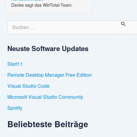
Danke sagt das WinTotal-Team.
S
u
c
h
Neuste Software Updates
e
n
n
Start11
a
c
Remote Desktop Manager Free Edition
h
:
Visual Studio Code
Microsoft Visual Studio Community
Spotify
Beliebteste Beiträge