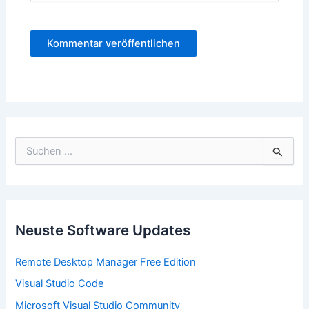
S
u
c
h
e
n
n
Neuste Software Updates
a
c
Remote Desktop Manager Free Edition
h
:
Visual Studio Code
Microsoft Visual Studio Community