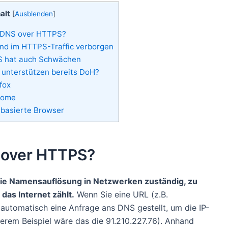
alt
[
Ausblenden
]
rt DNS over HTTPS?
sind im HTTPS-Traffic verborgen
S hat auch Schwächen
 unterstützen bereits DoH?
efox
rome
basierte Browser
S over HTTPS?
r die Namensauflösung in Netzwerken zuständig, zu
das Internet zählt.
Wenn Sie eine URL (z.B.
 automatisch eine Anfrage ans DNS gestellt, um die IP-
erem Beispiel wäre das die 91.210.227.76). Anhand