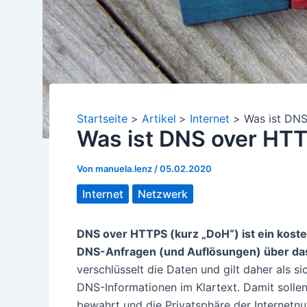
Startseite
Artikel
Internet
Was ist DNS
Was ist DNS over HTT
Von
manuela.lenz
/
05.02.2020
Internet
Netzwerk
DNS over HTTPS (kurz „DoH“) ist ein koste
DNS-Anfragen (und Auflösungen) über das
verschlüsselt die Daten und gilt daher als 
DNS-Informationen im Klartext. Damit sollen
bewahrt und die Privatsphäre der Internetn