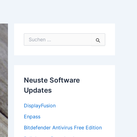
S
u
c
h
e
n
n
Neuste Software
a
c
Updates
h
:
DisplayFusion
Enpass
Bitdefender Antivirus Free Edition