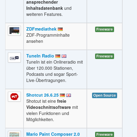
ansprechender
Inhaltsdatenbank
und
weiteren Features.
ZDFmediathek
Freeware
ZDF-Programminhalte
ansehen
TuneIn Radio
Freeware
TuneIn ist ein Onlineradio mit
über 120.000 Stationen,
Podcasts und sogar Sport-
Live-Übertragungen.
Shotcut 26.6.25
Open Source
Shotcut ist eine
freie
Videoschnittsoftware
mit
vielen Funktionen und
Möglichkeiten.
Mario Paint Composer 2.0
Freeware