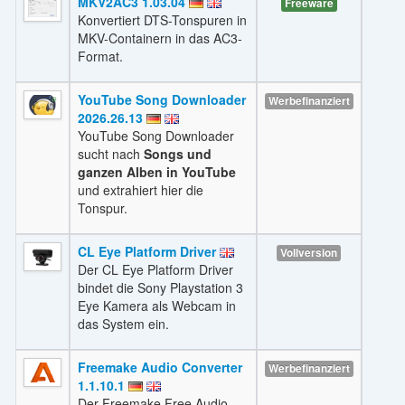
MKV2AC3 1.03.04
Freeware
Konvertiert DTS-Tonspuren in
MKV-Containern in das AC3-
Format.
YouTube Song Downloader
Werbefinanziert
2026.26.13
YouTube Song Downloader
sucht nach
Songs und
ganzen Alben in YouTube
und extrahiert hier die
Tonspur.
CL Eye Platform Driver
Vollversion
Der CL Eye Platform Driver
bindet die Sony Playstation 3
Eye Kamera als Webcam in
das System ein.
Freemake Audio Converter
Werbefinanziert
1.1.10.1
Der Freemake Free Audio